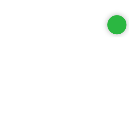
Наши контакты и соцсети
+7 (916) 184-11-83
zoyamirt@gmail.com
Москва, ул. Бутырская, 86
(метро Дмитровская)